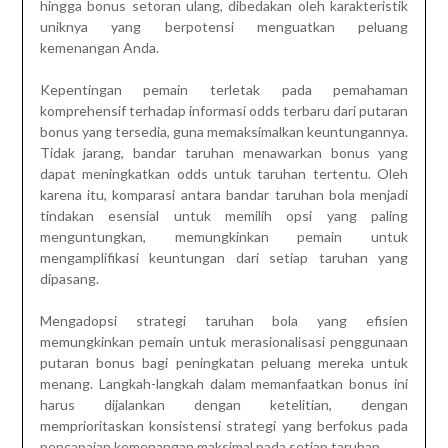
hingga bonus setoran ulang, dibedakan oleh karakteristik
uniknya yang berpotensi menguatkan peluang
kemenangan Anda.
Kepentingan pemain terletak pada pemahaman
komprehensif terhadap informasi odds terbaru dari putaran
bonus yang tersedia, guna memaksimalkan keuntungannya.
Tidak jarang, bandar taruhan menawarkan bonus yang
dapat meningkatkan odds untuk taruhan tertentu. Oleh
karena itu, komparasi antara bandar taruhan bola menjadi
tindakan esensial untuk memilih opsi yang paling
menguntungkan, memungkinkan pemain untuk
mengamplifikasi keuntungan dari setiap taruhan yang
dipasang.
Mengadopsi strategi taruhan bola yang efisien
memungkinkan pemain untuk merasionalisasi penggunaan
putaran bonus bagi peningkatan peluang mereka untuk
menang. Langkah-langkah dalam memanfaatkan bonus ini
harus dijalankan dengan ketelitian, dengan
memprioritaskan konsistensi strategi yang berfokus pada
pencapaian kemenangan maksimal pada setiap taruhan.