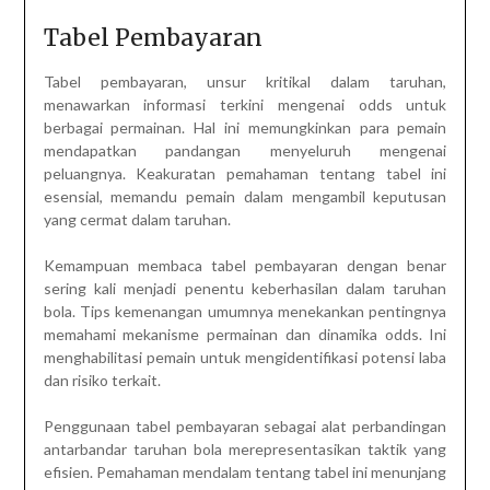
Tabel Pembayaran
Tabel pembayaran, unsur kritikal dalam taruhan,
menawarkan informasi terkini mengenai odds untuk
berbagai permainan. Hal ini memungkinkan para pemain
mendapatkan pandangan menyeluruh mengenai
peluangnya. Keakuratan pemahaman tentang tabel ini
esensial, memandu pemain dalam mengambil keputusan
yang cermat dalam taruhan.
Kemampuan membaca tabel pembayaran dengan benar
sering kali menjadi penentu keberhasilan dalam taruhan
bola. Tips kemenangan umumnya menekankan pentingnya
memahami mekanisme permainan dan dinamika odds. Ini
menghabilitasi pemain untuk mengidentifikasi potensi laba
dan risiko terkait.
Penggunaan tabel pembayaran sebagai alat perbandingan
antarbandar taruhan bola merepresentasikan taktik yang
efisien. Pemahaman mendalam tentang tabel ini menunjang