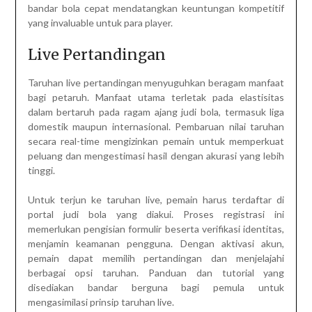
bandar bola cepat mendatangkan keuntungan kompetitif
yang invaluable untuk para player.
Live Pertandingan
Taruhan live pertandingan menyuguhkan beragam manfaat
bagi petaruh. Manfaat utama terletak pada elastisitas
dalam bertaruh pada ragam ajang judi bola, termasuk liga
domestik maupun internasional. Pembaruan nilai taruhan
secara real-time mengizinkan pemain untuk memperkuat
peluang dan mengestimasi hasil dengan akurasi yang lebih
tinggi.
Untuk terjun ke taruhan live, pemain harus terdaftar di
portal judi bola yang diakui. Proses registrasi ini
memerlukan pengisian formulir beserta verifikasi identitas,
menjamin keamanan pengguna. Dengan aktivasi akun,
pemain dapat memilih pertandingan dan menjelajahi
berbagai opsi taruhan. Panduan dan tutorial yang
disediakan bandar berguna bagi pemula untuk
mengasimilasi prinsip taruhan live.