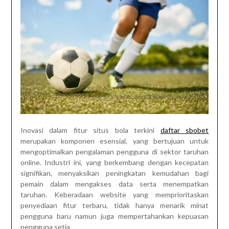
Inovasi dalam fitur situs bola terkini
daftar sbobet
merupakan komponen esensial, yang bertujuan untuk
mengoptimalkan pengalaman pengguna di sektor taruhan
online. Industri ini, yang berkembang dengan kecepatan
signifikan, menyaksikan peningkatan kemudahan bagi
pemain dalam mengakses data serta menempatkan
taruhan. Keberadaan website yang memprioritaskan
penyediaan fitur terbaru, tidak hanya menarik minat
pengguna baru namun juga mempertahankan kepuasan
pengguna setia.