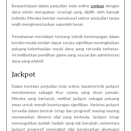
Berpartisipasi dalam perjudian bola online
cnnkop
dengan
dana minim merupakan strategi yang dipilih oleh banyak
individu. Mereka berniat menelusuri sektor perjudian tanpa
wajib menginvestasikan sejumlah besar.
Pemahaman mendalam tentang teknik kemenangan dalam
kondisi modal rendah dapat secara signifikan meningkatkan
peluang keberhasilan meski dana yang tersedia terbatas.
Ini melibatkan pemilihan game yang sesuai dan administrasi
dana yang efektif.
Jackpot
Dalam konteks perjudian bola online, karakteristik jackpot
mendominasi sebagai fitur utama yang dicari pemain.
Mereka yang bertaruh, melihat jackpot sebagai peluang
emas untuk meraih keuntungan signifikan. Varietas jackpot
tersedia dalam bentuk tetap dan progresif, masing-masing
menawarkan dimensi nilai yang berbeda. Jackpot tetap
menyuguhkan jumlah hadiah yang tak berubah, sementara
jackpot progresif meningkat nilai berdasarkan akumulasi