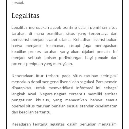
sesuai.
Legalitas
Legalitas merupakan aspek penting dalam pemilihan situs
taruhan, di mana pemilihan situs yang terpercaya dan
berlisensi menjadi syarat utama. Kehadiran lisensi bukan
hanya menjamin keamanan, tetapi juga menegaskan
keadilan proses taruhan yang akan dijalani pemain. Ini
menjadi sebuah lapisan perlindungan bagi pemain dari
potensi penipuan yang merugikan.
Keberadaan fitur terbaru pada situs taruhan seringkali
mencakup detail mengenai lisensi dan regulasi. Para pemain
diharapkan untuk memverifikasi informasi ini sebagai
langkah awal. Negara-negara tertentu memiliki entitas
pengaturan khusus, yang memastikan bahwa semua
operasi situs taruhan berjalan sesuai standar keselamatan
dan keadilan tertentu.
Kesadaran tentang legalitas dalam perjudian mengalami