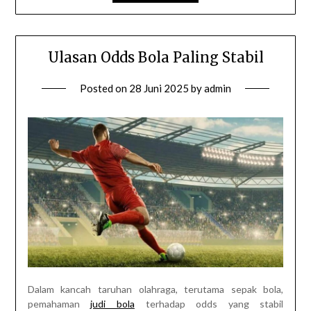
Ulasan Odds Bola Paling Stabil
Posted on
28 Juni 2025
by
admin
Dalam kancah taruhan olahraga, terutama sepak bola,
pemahaman
judi bola
terhadap odds yang stabil