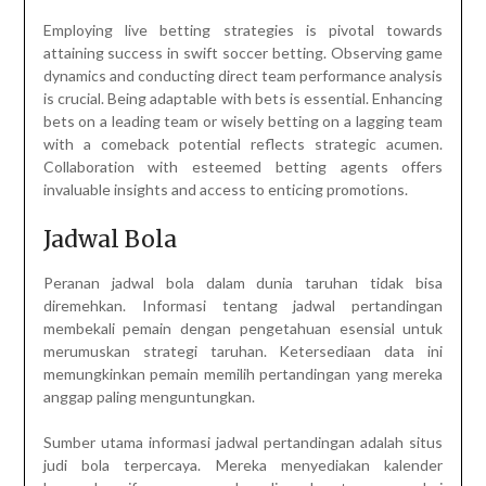
Employing live betting strategies is pivotal towards
attaining success in swift soccer betting. Observing game
dynamics and conducting direct team performance analysis
is crucial. Being adaptable with bets is essential. Enhancing
bets on a leading team or wisely betting on a lagging team
with a comeback potential reflects strategic acumen.
Collaboration with esteemed betting agents offers
invaluable insights and access to enticing promotions.
Jadwal Bola
Peranan jadwal bola dalam dunia taruhan tidak bisa
diremehkan. Informasi tentang jadwal pertandingan
membekali pemain dengan pengetahuan esensial untuk
merumuskan strategi taruhan. Ketersediaan data ini
memungkinkan pemain memilih pertandingan yang mereka
anggap paling menguntungkan.
Sumber utama informasi jadwal pertandingan adalah situs
judi bola terpercaya. Mereka menyediakan kalender