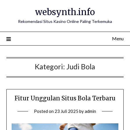
Skip
websynth.info
to
content
Rekomendasi Situs Kasino Online Paling Terkemuka
Menu
Kategori:
Judi Bola
Fitur Unggulan Situs Bola Terbaru
Posted on
23 Juli 2025
by
admin