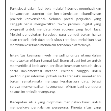
Partisipasi dalam judi bola melalui internet menghadirkan
kenyamanan superior dan keterjangkauan dibandingkan
praktek konvensional. Sebuah portal perjudian yang
canggih harus mengaktifkan taktik promosi digital yang
progresif untuk mendatangkan audiens yang lebih luas.
Melalui pendekatan tersebut, para penjudi bukan hanya
akan tertarik oleh daya tarik situs tersebut, melainkan juga
membina kesetiaan mendalam terhadap platformnya.
Integritas keamanan web menjadi prioritas utama dalam
menetapkan pilihan tempat judi. Esensial bagi bettor untuk
memverifikasi keabsahan sertifikat keamanan sebuah situs
serta implementasi metode enkripsi canggih untuk
perlindungan informasi pribadi serta transaksi moneter. Ini
bukan semata-mata menjaga kerahasiaan data, tetapi
seraya menyampaikan ketenangan pikiran bagi pengguna
selama interaksi berlangsung.
Kecepatan situs yang dioptimasi merupakan kunci untuk
memperkaya pengalaman pengguna. Kinerja situs yang