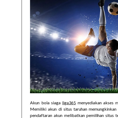
Akun bola siaga
liga365
menyediakan akses mu
Memiliki akun di situs taruhan memungkinkan 
pendaftaran akun melibatkan pemilihan situs t