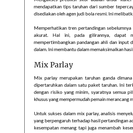
mendapatkan tips taruhan dari sumber tepercay
disediakan oleh agen judi bola resmi. Ini melibat
Memperhatikan tren pertandingan sebelumnya 
akurat. Hal ini, pada gilirannya, dapat 
mempertimbangkan pandangan ahli dan input da
dalam. Ini membantu dalam memaksimalkan hasil
Mix Parlay
Mix parlay merupakan taruhan ganda dimana 
dipertaruhkan dalam satu paket taruhan. Ini t
dengan risiko yang minim, syaratnya semua pil
khusus yang mempermudah pemain merancang mi
Untuk sukses dalam mix parlay, analisis menye
yang berpengaruh terhadap hasil pertandingan ad
kesempatan menang tapi juga menambah kese