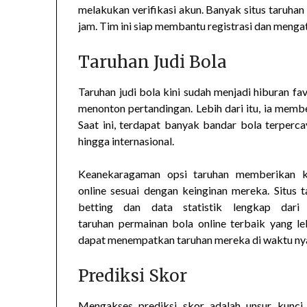
melakukan verifikasi akun. Banyak situs taruha
jam. Tim ini siap membantu registrasi dan meng
Taruhan Judi Bola
Taruhan judi bola kini sudah menjadi hiburan fav
menonton pertandingan. Lebih dari itu, ia memb
Saat ini, terdapat banyak bandar bola terperc
hingga internasional.
Keanekaragaman opsi taruhan memberikan k
online sesuai dengan keinginan mereka. Situs 
betting dan data statistik lengkap dari 
taruhan permainan bola online terbaik yang le
dapat menempatkan taruhan mereka di waktu nya
Prediksi Skor
Mengakses prediksi skor adalah unsur kunci