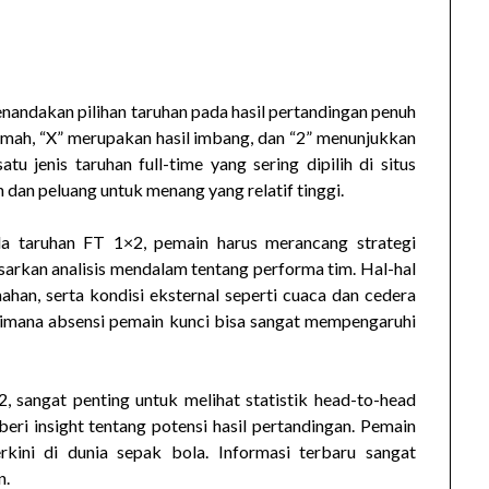
enandakan pilihan taruhan pada hasil pertandingan penuh
umah, “X” merupakan hasil imbang, dan “2” menunjukkan
u jenis taruhan full-time yang sering dipilih di situs
 dan peluang untuk menang yang relatif tinggi.
 taruhan FT 1×2, pemain harus merancang strategi
asarkan analisis mendalam tentang performa tim. Hal-hal
ahan, serta kondisi eksternal seperti cuaca dan cedera
aimana absensi pemain kunci bisa sangat mempengaruhi
, sangat penting untuk melihat statistik head-to-head
eri insight tentang potensi hasil pertandingan. Pemain
rkini di dunia sepak bola. Informasi terbaru sangat
n.