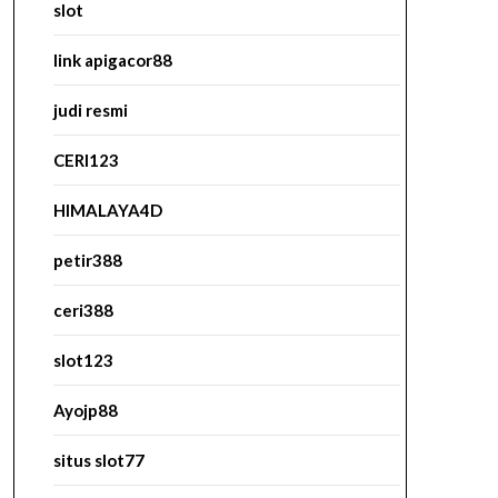
slot
link apigacor88
judi resmi
CERI123
HIMALAYA4D
petir388
ceri388
slot123
Ayojp88
situs slot77