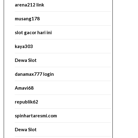
arena212 link
musang178
slot gacor hari ini
kaya303
Dewa Slot
danamax777 login
Amavi68
republik62
spinhartaresmi.com
Dewa Slot