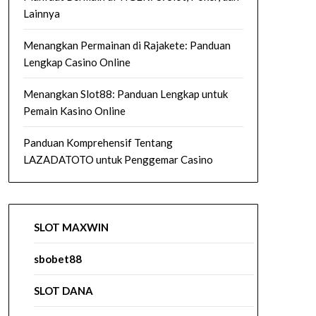
Lainnya
Menangkan Permainan di Rajakete: Panduan
Lengkap Casino Online
Menangkan Slot88: Panduan Lengkap untuk
Pemain Kasino Online
Panduan Komprehensif Tentang
LAZADATOTO untuk Penggemar Casino
SLOT MAXWIN
sbobet88
SLOT DANA