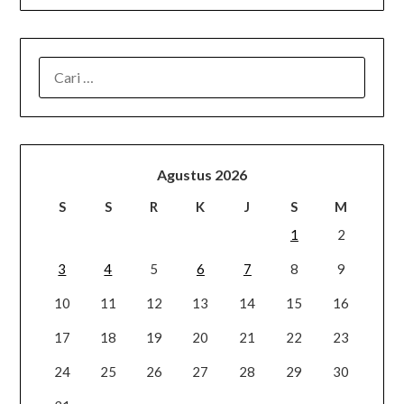
CARI
UNTUK:
Agustus 2026
S
S
R
K
J
S
M
1
2
3
4
5
6
7
8
9
10
11
12
13
14
15
16
17
18
19
20
21
22
23
24
25
26
27
28
29
30