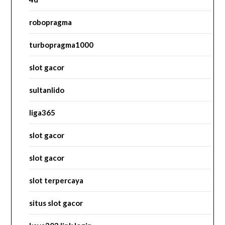
robopragma
turbopragma1000
slot gacor
sultanlido
liga365
slot gacor
slot gacor
slot terpercaya
situs slot gacor