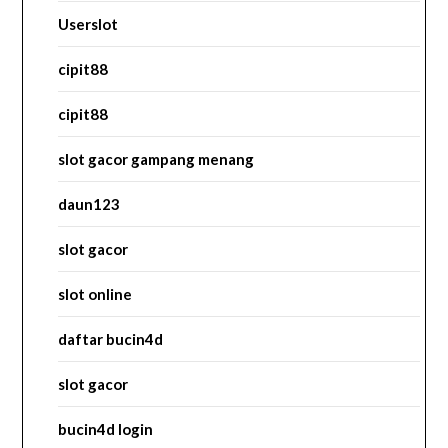
Userslot
cipit88
cipit88
slot gacor gampang menang
daun123
slot gacor
slot online
daftar bucin4d
slot gacor
bucin4d login