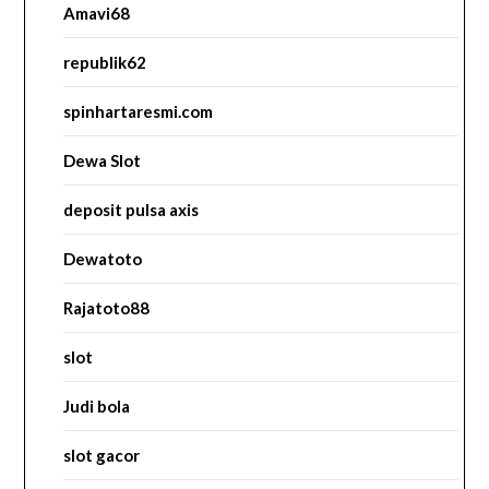
Amavi68
republik62
spinhartaresmi.com
Dewa Slot
deposit pulsa axis
Dewatoto
Rajatoto88
slot
Judi bola
slot gacor