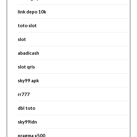
link depo 10k
toto slot
slot
abadicash
slot qris
sky99 apk
rr777
dbl toto
sky99idn
pragma x500