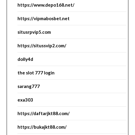
https://www.depo168.net/
https://vipmabosbet.net
situsrpvip5.com
https://situssvip2.com/
dolly4d
the slot 777 login
sarang777
exa303
https://daftarjkt88.com/
https://bukajkt88.com/