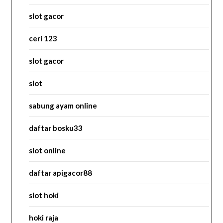
slot gacor
ceri 123
slot gacor
slot
sabung ayam online
daftar bosku33
slot online
daftar apigacor88
slot hoki
hoki raja