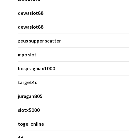
dewaslot88
dewaslot88
zeus supper scatter
mpo slot
bospragmax1000
target4d
juragan805
slotx5000
togel online
4d