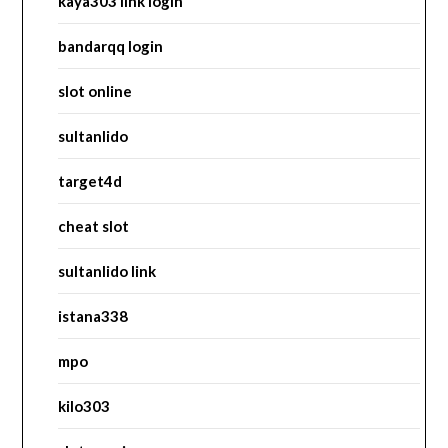
kaya303 link login
bandarqq login
slot online
sultanlido
target4d
cheat slot
sultanlido link
istana338
mpo
kilo303