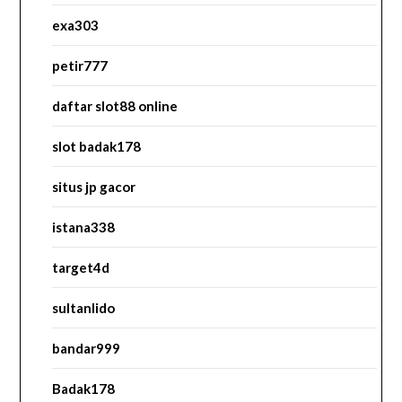
exa303
petir777
daftar slot88 online
slot badak178
situs jp gacor
istana338
target4d
sultanlido
bandar999
Badak178