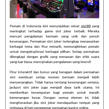
Pemain di Indonesia kini menunjukkan minat
slot88
yang
meningkat terhadap game slot joker terbaik. Mereka
mencari pengalaman bermain yang unik dan penuh
kesenangan. Permainan slot joker terlengkap menawarkan
berbagai tema dan fitur menarik, memungkinkan pemain
untuk mengeksplorasi berbagai pilihan. Setiap permainan
dilengkapi dengan grafik yang menawan dan efek suara
yang luar biasa, menciptakan pengalaman yang imersif.
Fitur interaktif dan bonus yang beragam dalam permainan
slot membuat setiap momen bermain menjadi lebih
menyenangkan. Tidak hanya tentang kesenangan semata,
jackpot slot joker juga menjadi daya tarik utama. Ini
memberikan kesempatan bagi pemain untuk meraih
kemenangan besar. Dengan semua elemen ini, tidak
mengherankan jika slot joker mendapatkan tempat yang
istimewa di hati penggemar permainan kasino online.