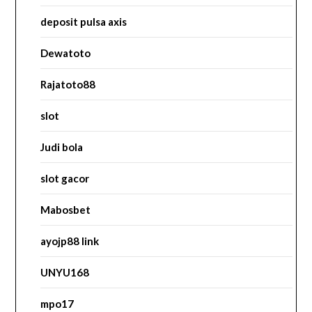
deposit pulsa axis
Dewatoto
Rajatoto88
slot
Judi bola
slot gacor
Mabosbet
ayojp88 link
UNYU168
mpo17