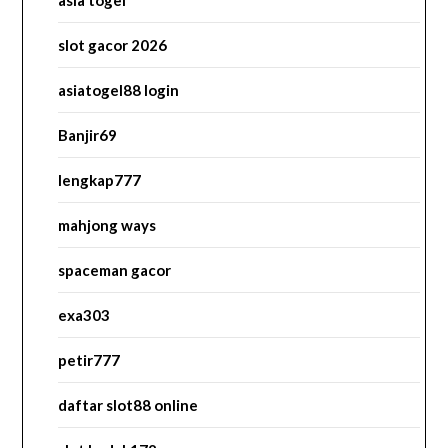
slot gacor 2026
asiatogel88 login
Banjir69
lengkap777
mahjong ways
spaceman gacor
exa303
petir777
daftar slot88 online