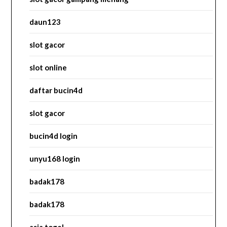
daun123
slot gacor
slot online
daftar bucin4d
slot gacor
bucin4d login
unyu168 login
badak178
badak178
asia togel