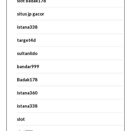
slot badak178
situs jp gacor
istana338
target4d
sultanlido
bandar999
Badak178
istana360
istana338
slot