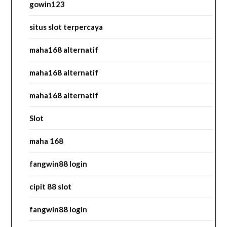
gowin123
situs slot terpercaya
maha168 alternatif
maha168 alternatif
maha168 alternatif
Slot
maha 168
fangwin88 login
cipit 88 slot
fangwin88 login