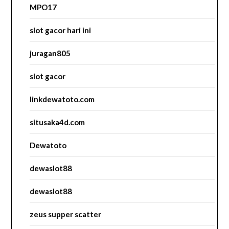
MPO17
slot gacor hari ini
juragan805
slot gacor
linkdewatoto.com
situsaka4d.com
Dewatoto
dewaslot88
dewaslot88
zeus supper scatter