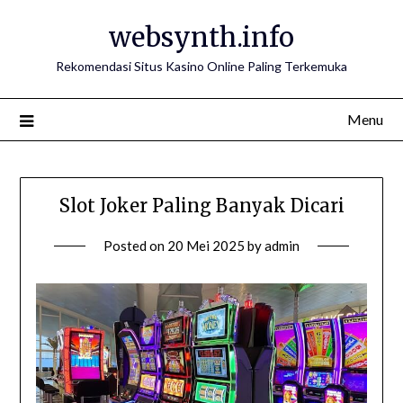
Skip
websynth.info
to
content
Rekomendasi Situs Kasino Online Paling Terkemuka
Menu
Slot Joker Paling Banyak Dicari
Posted on
20 Mei 2025
by
admin