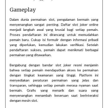
Gameplay
Dalam dunia permainan slot, pengalaman bermain yang
menyenangkan sangat penting. Daftar slot joker online
menjadi langkah awal yang krusial bagi setiap pemain.
Proses pendaftaran ini dirancang untuk memudahkan
pemain baru. Cukup isi formulir dengan informasi pribadi
yang diperlukan, kemudian lakukan verifikasi. Setelah
pendaftaran sukses, pemain dapat menikmati berbagai
permainan yang ditawarkan.
Bergabung dengan bandar slot joker resmi menjamin
bahwa setiap pemain mendapatkan akses ke permainan
dengan tingkat keamanan yang tinggi. Platform ini
menyediakan peraturan permainan yang jelas dan
transparan, sehingga setiap pemain merasa nyaman saat
bermain. Grafis yang menarik dan suara yang
menyenangkan menambah keseruan saat berinteraksi
dengan mesin slot.