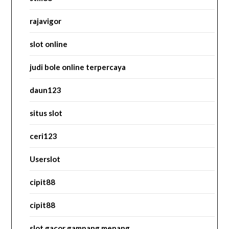
rajavigor
slot online
judi bole online terpercaya
daun123
situs slot
ceri123
Userslot
cipit88
cipit88
slot gacor gampang menang