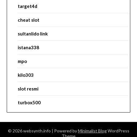
target4d
cheat slot
sultanlido link
istana338
mpo
kilo303
slot resmi
turbox500
© 2026 websynth.info
| Powered by
Minimalist Blog
WordPress
Theme