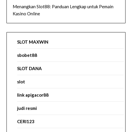
Menangkan Slot88: Panduan Lengkap untuk Pemain
Kasino Online
SLOT MAXWIN
sbobet88
SLOT DANA
slot
link apigacor88
judi resmi
CERI123