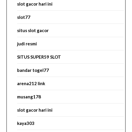
slot gacor hari ini
slot77
situs slot gacor
judi resmi
SITUS SUPER59 SLOT
bandar togel77
arena212 link
musang178
slot gacor hari ini
kaya303