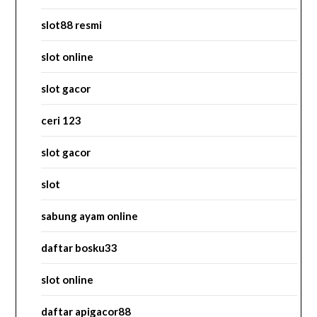
slot88 resmi
slot online
slot gacor
ceri 123
slot gacor
slot
sabung ayam online
daftar bosku33
slot online
daftar apigacor88