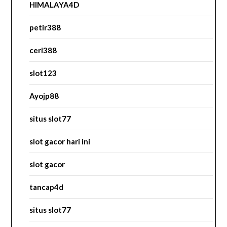
HIMALAYA4D
petir388
ceri388
slot123
Ayojp88
situs slot77
slot gacor hari ini
slot gacor
tancap4d
situs slot77