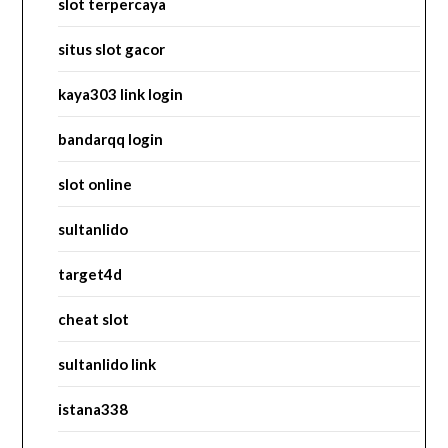
slot terpercaya
situs slot gacor
kaya303 link login
bandarqq login
slot online
sultanlido
target4d
cheat slot
sultanlido link
istana338