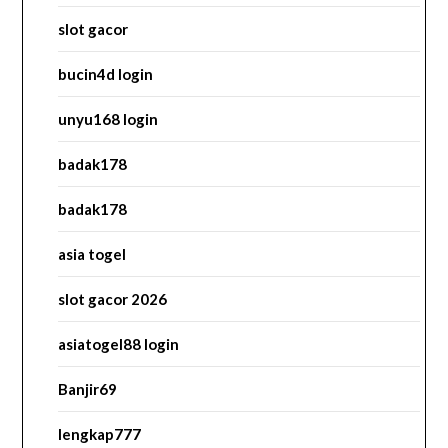
slot gacor
bucin4d login
unyu168 login
badak178
badak178
asia togel
slot gacor 2026
asiatogel88 login
Banjir69
lengkap777