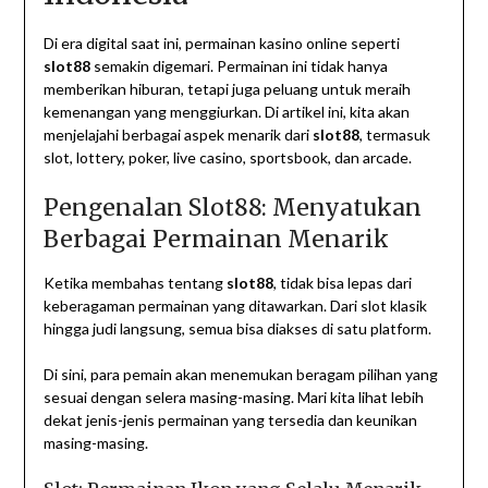
Di era digital saat ini, permainan kasino online seperti
slot88
semakin digemari. Permainan ini tidak hanya
memberikan hiburan, tetapi juga peluang untuk meraih
kemenangan yang menggiurkan. Di artikel ini, kita akan
menjelajahi berbagai aspek menarik dari
slot88
, termasuk
slot, lottery, poker, live casino, sportsbook, dan arcade.
Pengenalan Slot88: Menyatukan
Berbagai Permainan Menarik
Ketika membahas tentang
slot88
, tidak bisa lepas dari
keberagaman permainan yang ditawarkan. Dari slot klasik
hingga judi langsung, semua bisa diakses di satu platform.
Di sini, para pemain akan menemukan beragam pilihan yang
sesuai dengan selera masing-masing. Mari kita lihat lebih
dekat jenis-jenis permainan yang tersedia dan keunikan
masing-masing.