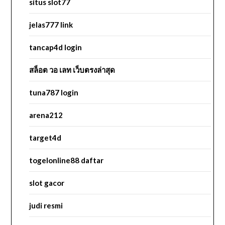
situs slot77
jelas777 link
tancap4d login
สล็อต วอ เลท เว็บตรงล่าสุด
tuna787 login
arena212
target4d
togelonline88 daftar
slot gacor
judi resmi