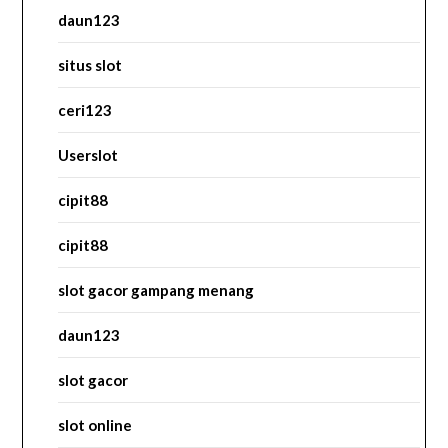
daun123
situs slot
ceri123
Userslot
cipit88
cipit88
slot gacor gampang menang
daun123
slot gacor
slot online