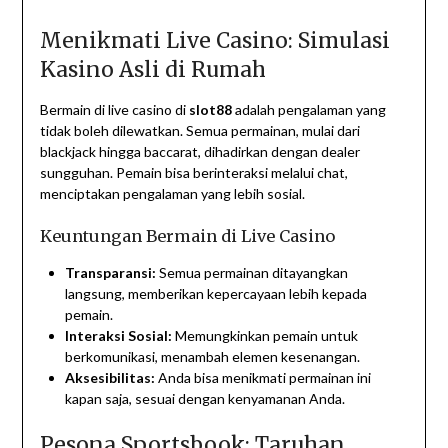
Menikmati Live Casino: Simulasi
Kasino Asli di Rumah
Bermain di live casino di
slot88
adalah pengalaman yang
tidak boleh dilewatkan. Semua permainan, mulai dari
blackjack hingga baccarat, dihadirkan dengan dealer
sungguhan. Pemain bisa berinteraksi melalui chat,
menciptakan pengalaman yang lebih sosial.
Keuntungan Bermain di Live Casino
Transparansi:
Semua permainan ditayangkan
langsung, memberikan kepercayaan lebih kepada
pemain.
Interaksi Sosial:
Memungkinkan pemain untuk
berkomunikasi, menambah elemen kesenangan.
Aksesibilitas:
Anda bisa menikmati permainan ini
kapan saja, sesuai dengan kenyamanan Anda.
Pesona Sportsbook: Taruhan