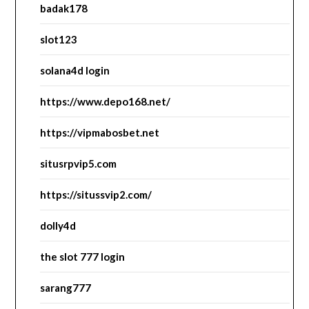
badak178
slot123
solana4d login
https://www.depo168.net/
https://vipmabosbet.net
situsrpvip5.com
https://situssvip2.com/
dolly4d
the slot 777 login
sarang777