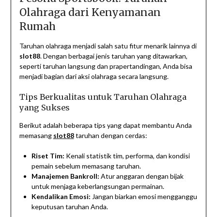
Olahraga dari Kenyamanan
Rumah
Taruhan olahraga menjadi salah satu fitur menarik lainnya di
slot88
. Dengan berbagai jenis taruhan yang ditawarkan,
seperti taruhan langsung dan prapertandingan, Anda bisa
menjadi bagian dari aksi olahraga secara langsung.
Tips Berkualitas untuk Taruhan Olahraga
yang Sukses
Berikut adalah beberapa tips yang dapat membantu Anda
memasang
slot88
taruhan dengan cerdas:
Riset Tim:
Kenali statistik tim, performa, dan kondisi
pemain sebelum memasang taruhan.
Manajemen Bankroll:
Atur anggaran dengan bijak
untuk menjaga keberlangsungan permainan.
Kendalikan Emosi:
Jangan biarkan emosi mengganggu
keputusan taruhan Anda.