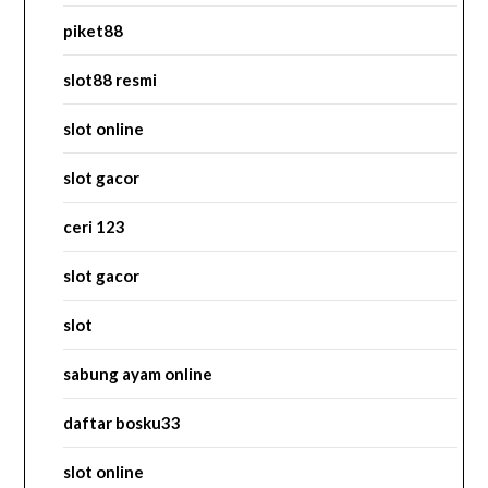
piket88
slot88 resmi
slot online
slot gacor
ceri 123
slot gacor
slot
sabung ayam online
daftar bosku33
slot online