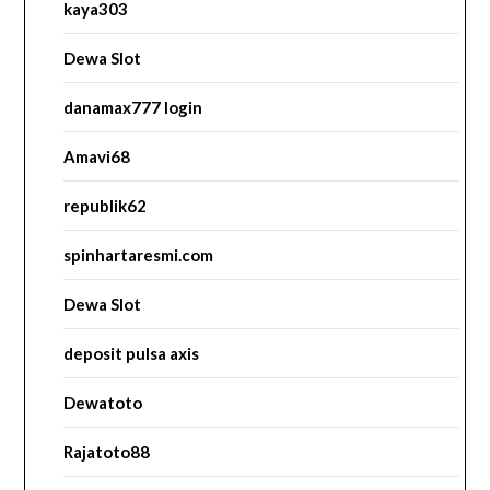
kaya303
Dewa Slot
danamax777 login
Amavi68
republik62
spinhartaresmi.com
Dewa Slot
deposit pulsa axis
Dewatoto
Rajatoto88