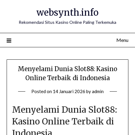
Skip
websynth.info
to
content
Rekomendasi Situs Kasino Online Paling Terkemuka
Menu
Menyelami Dunia Slot88: Kasino
Online Terbaik di Indonesia
Posted on
14 Januari 2026
by
admin
Menyelami Dunia Slot88:
Kasino Online Terbaik di
Indonesia