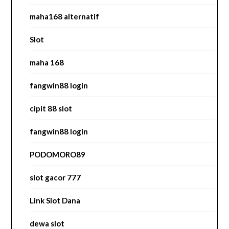
maha168 alternatif
Slot
maha 168
fangwin88 login
cipit 88 slot
fangwin88 login
PODOMORO89
slot gacor 777
Link Slot Dana
dewa slot