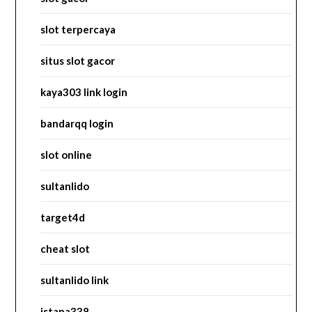
slot terpercaya
situs slot gacor
kaya303 link login
bandarqq login
slot online
sultanlido
target4d
cheat slot
sultanlido link
istana338