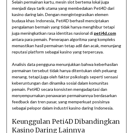
Selain permainan kartu, mesin slot bertema lokal juga
menjadi daya tarik utama yang membedakan Peti4D dari
kasino daring lain. Dengan mengintegrasikan elemen
budaya khas Indonesia, Peti4D berhasil menciptakan
pengalaman bermain yang tidak hanya menghibur tetapi
juga meningkatkan rasa identitas nasional di
peti4d.com
antara para pemain. Penerapan algoritma yang kompleks
memastikan hasil permainan tetap adil dan acak, menunjang
reputasi platform sebagai kasino yang terpercaya.
Analisis data pengguna menunjukkan bahwa keberhasilan
permainan tersebut tidak hanya ditentukan oleh peluang
menang, tetapi juga oleh faktor psikologis seperti sensasi
keberuntungan dan dinamika sosial dalam komunitas
pemain. Peti4D secara konsisten mengadaptasi dan
menyempurnakan penawaran permainannya berdasarkan
feedback dan tren pasar, yang memperkuat posisinya
sebagai pelopor dalam industri kasino daring Indonesia.
Keunggulan Peti4D Dibandingkan
Kasino Daring Lainnya