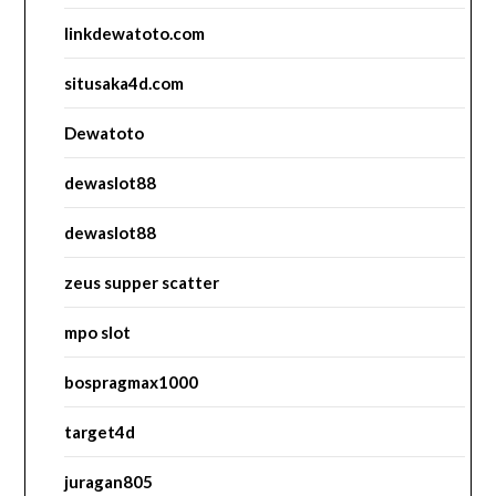
linkdewatoto.com
situsaka4d.com
Dewatoto
dewaslot88
dewaslot88
zeus supper scatter
mpo slot
bospragmax1000
target4d
juragan805