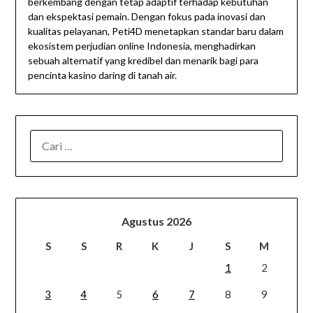
berkembang dengan tetap adaptif terhadap kebutuhan
dan ekspektasi pemain. Dengan fokus pada inovasi dan
kualitas pelayanan, Peti4D menetapkan standar baru dalam
ekosistem perjudian online Indonesia, menghadirkan
sebuah alternatif yang kredibel dan menarik bagi para
pencinta kasino daring di tanah air.
CARI
UNTUK:
Agustus 2026
S
S
R
K
J
S
M
1
2
3
4
5
6
7
8
9