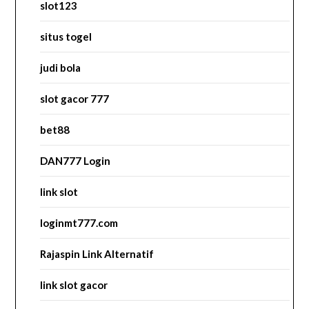
slot123
situs togel
judi bola
slot gacor 777
bet88
DAN777 Login
link slot
loginmt777.com
Rajaspin Link Alternatif
link slot gacor