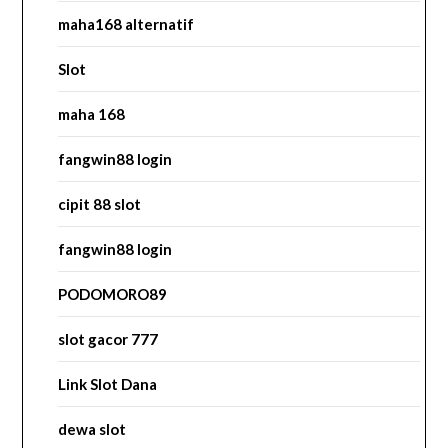
maha168 alternatif
Slot
maha 168
fangwin88 login
cipit 88 slot
fangwin88 login
PODOMORO89
slot gacor 777
Link Slot Dana
dewa slot