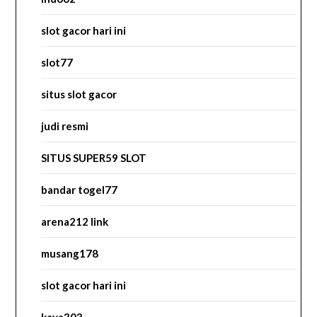
slot gacor hari ini
slot77
situs slot gacor
judi resmi
SITUS SUPER59 SLOT
bandar togel77
arena212 link
musang178
slot gacor hari ini