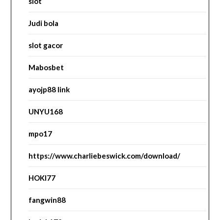
slot
Judi bola
slot gacor
Mabosbet
ayojp88 link
UNYU168
mpo17
https://www.charliebeswick.com/download/
HOKI77
fangwin88