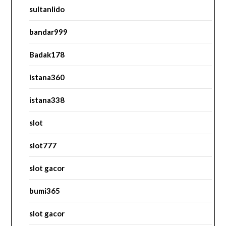
sultanlido
bandar999
Badak178
istana360
istana338
slot
slot777
slot gacor
bumi365
slot gacor