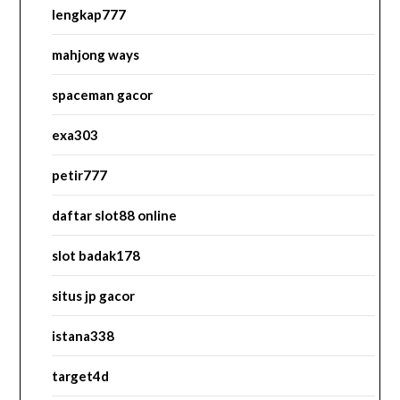
lengkap777
mahjong ways
spaceman gacor
exa303
petir777
daftar slot88 online
slot badak178
situs jp gacor
istana338
target4d