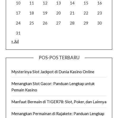
10
11
12
13
14
15
16
17
18
19
20
21
22
23
24
25
26
27
28
29
30
31
« Jul
POS-POS TERBARU
Mysterinya Slot Jackpot di Dunia Kasino Online
Menangkan Slot Gacor: Panduan Lengkap untuk
Pemain Kasino
Manfaat Bermain di TIGER78: Slot, Poker, dan Lainnya
Menangkan Permainan di Rajakete: Panduan Lengkap