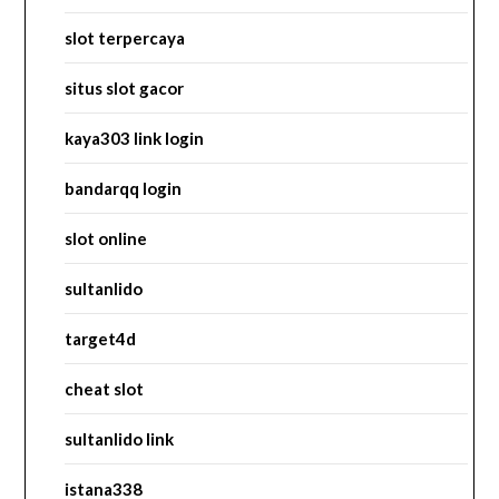
slot terpercaya
situs slot gacor
kaya303 link login
bandarqq login
slot online
sultanlido
target4d
cheat slot
sultanlido link
istana338