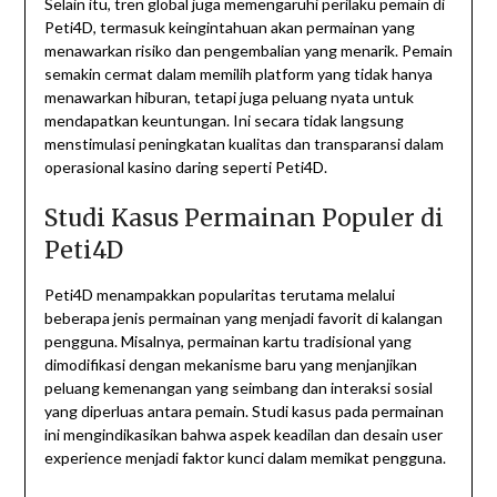
Selain itu, tren global juga memengaruhi perilaku pemain di
Peti4D, termasuk keingintahuan akan permainan yang
menawarkan risiko dan pengembalian yang menarik. Pemain
semakin cermat dalam memilih platform yang tidak hanya
menawarkan hiburan, tetapi juga peluang nyata untuk
mendapatkan keuntungan. Ini secara tidak langsung
menstimulasi peningkatan kualitas dan transparansi dalam
operasional kasino daring seperti Peti4D.
Studi Kasus Permainan Populer di
Peti4D
Peti4D menampakkan popularitas terutama melalui
beberapa jenis permainan yang menjadi favorit di kalangan
pengguna. Misalnya, permainan kartu tradisional yang
dimodifikasi dengan mekanisme baru yang menjanjikan
peluang kemenangan yang seimbang dan interaksi sosial
yang diperluas antara pemain. Studi kasus pada permainan
ini mengindikasikan bahwa aspek keadilan dan desain user
experience menjadi faktor kunci dalam memikat pengguna.