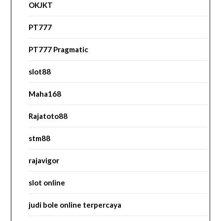
OKJKT
PT777
PT777 Pragmatic
slot88
Maha168
Rajatoto88
stm88
rajavigor
slot online
judi bole online terpercaya