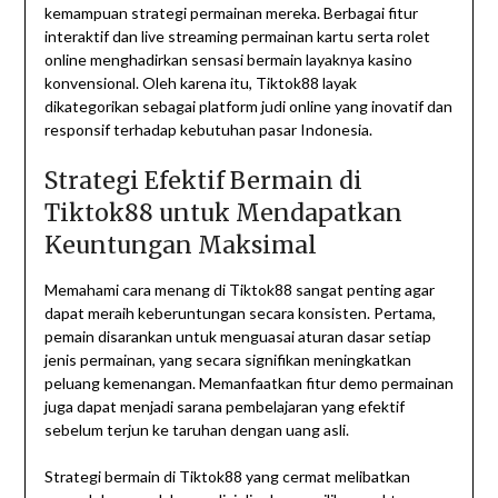
kemampuan strategi permainan mereka. Berbagai fitur
interaktif dan live streaming permainan kartu serta rolet
online menghadirkan sensasi bermain layaknya kasino
konvensional. Oleh karena itu, Tiktok88 layak
dikategorikan sebagai platform judi online yang inovatif dan
responsif terhadap kebutuhan pasar Indonesia.
Strategi Efektif Bermain di
Tiktok88 untuk Mendapatkan
Keuntungan Maksimal
Memahami cara menang di Tiktok88 sangat penting agar
dapat meraih keberuntungan secara konsisten. Pertama,
pemain disarankan untuk menguasai aturan dasar setiap
jenis permainan, yang secara signifikan meningkatkan
peluang kemenangan. Memanfaatkan fitur demo permainan
juga dapat menjadi sarana pembelajaran yang efektif
sebelum terjun ke taruhan dengan uang asli.
Strategi bermain di Tiktok88 yang cermat melibatkan