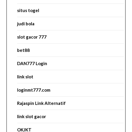
situs togel
judi bola
slot gacor 777
bet88
DAN777 Login
link slot
loginmt777.com
Rajaspin Link Alternatif
link slot gacor
OKJKT