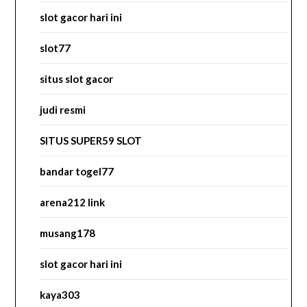
slot gacor hari ini
slot77
situs slot gacor
judi resmi
SITUS SUPER59 SLOT
bandar togel77
arena212 link
musang178
slot gacor hari ini
kaya303