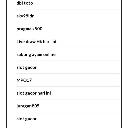
dbl toto
sky99idn
pragma x500
Live draw Hk hari ini
sabung ayam online
slot gacor
MPO17
slot gacor hari ini
juragan805
slot gacor