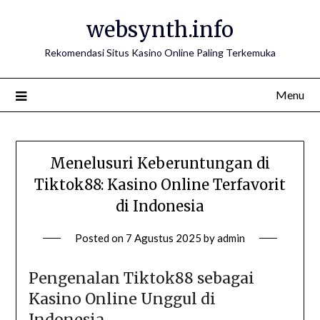
Skip
websynth.info
to
content
Rekomendasi Situs Kasino Online Paling Terkemuka
Menu
Menelusuri Keberuntungan di
Tiktok88: Kasino Online Terfavorit
di Indonesia
Posted on
7 Agustus 2025
by
admin
Pengenalan Tiktok88 sebagai
Kasino Online Unggul di
Indonesia