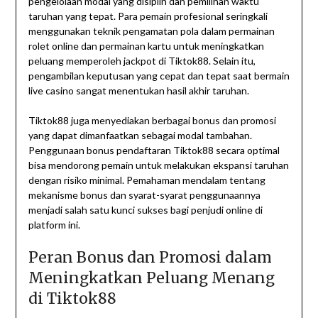
pengelolaan modal yang disiplin dan pemilihan waktu
taruhan yang tepat. Para pemain profesional seringkali
menggunakan teknik pengamatan pola dalam permainan
rolet online dan permainan kartu untuk meningkatkan
peluang memperoleh jackpot di Tiktok88. Selain itu,
pengambilan keputusan yang cepat dan tepat saat bermain
live casino sangat menentukan hasil akhir taruhan.
Tiktok88 juga menyediakan berbagai bonus dan promosi
yang dapat dimanfaatkan sebagai modal tambahan.
Penggunaan bonus pendaftaran Tiktok88 secara optimal
bisa mendorong pemain untuk melakukan ekspansi taruhan
dengan risiko minimal. Pemahaman mendalam tentang
mekanisme bonus dan syarat-syarat penggunaannya
menjadi salah satu kunci sukses bagi penjudi online di
platform ini.
Peran Bonus dan Promosi dalam
Meningkatkan Peluang Menang
di Tiktok88