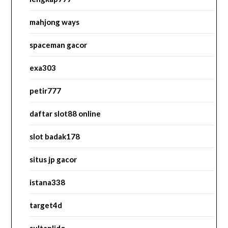
mahjong ways
spaceman gacor
exa303
petir777
daftar slot88 online
slot badak178
situs jp gacor
istana338
target4d