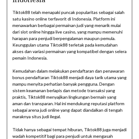
Tiktok88 telah menapaki puncak popularitas sebagai salah
satu kasino online terfavorit di Indonesia. Platform ini
menawarkan berbagai permainan judi yang menarik mulai
dari slot online hingga live casino, yang mampu memenuhi
harapan para penjudi berpengalaman maupun pemula.
Keunggulan utama Tiktok88 terletak pada kemudahan
akses dan variasi permainan yang kompatibel dengan selera
pemain Indonesia.
Kemudahan dalam melakukan pendaftaran dan penawaran
bonus pendaftaran Tiktok88 menjadi daya tarik utama yang
mampu menyita perhatian banyak pengguna. Dengan
sistem keamanan berlapis dan metode transaksi yang
praktis, Tiktok88 menyajikan lingkungan bermain yang
aman dan transparan. Hal ini mendukung reputasi platform
sebagai arena judi online yang dapat diandalkan di tengah
maraknya situs judi ilegal.
Tidak hanya sebagai tempat hiburan, Tiktok88 juga menjadi
wadah kompetitif bagi para penjudi untuk mengasah