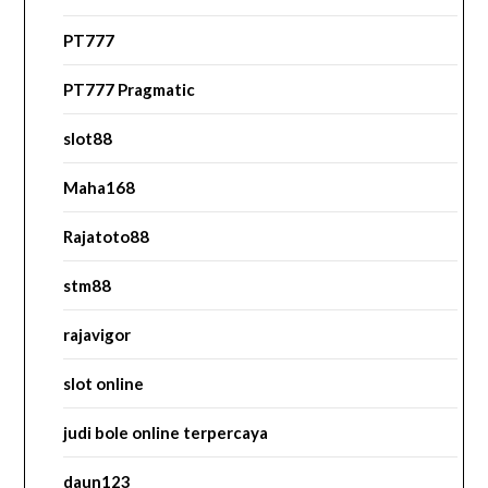
PT777
PT777 Pragmatic
slot88
Maha168
Rajatoto88
stm88
rajavigor
slot online
judi bole online terpercaya
daun123