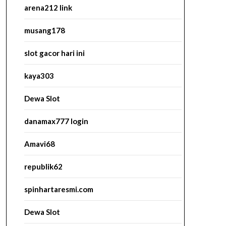
arena212 link
musang178
slot gacor hari ini
kaya303
Dewa Slot
danamax777 login
Amavi68
republik62
spinhartaresmi.com
Dewa Slot