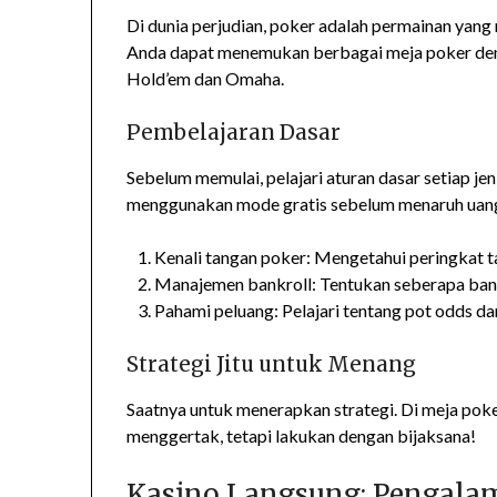
Di dunia perjudian, poker adalah permainan ya
Anda dapat menemukan berbagai meja poker deng
Hold’em dan Omaha.
Pembelajaran Dasar
Sebelum memulai, pelajari aturan dasar setiap je
menggunakan mode gratis sebelum menaruh uang
Kenali tangan poker: Mengetahui peringkat ta
Manajemen bankroll: Tentukan seberapa bany
Pahami peluang: Pelajari tentang pot odds
Strategi Jitu untuk Menang
Saatnya untuk menerapkan strategi. Di meja poker
menggertak, tetapi lakukan dengan bijaksana!
Kasino Langsung: Pengal