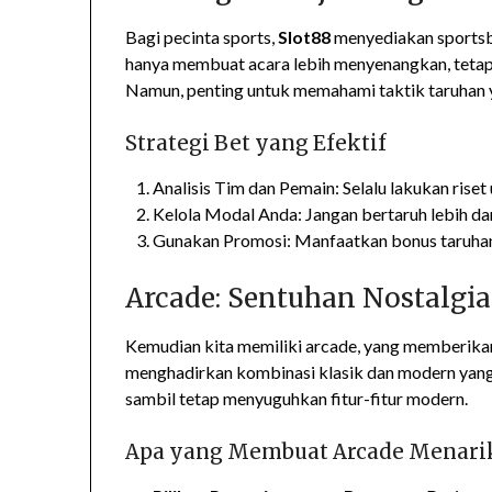
Bagi pecinta sports,
Slot88
menyediakan sportsbo
hanya membuat acara lebih menyenangkan, tetapi
Namun, penting untuk memahami taktik taruhan 
Strategi Bet yang Efektif
Analisis Tim dan Pemain: Selalu lakukan ris
Kelola Modal Anda: Jangan bertaruh lebih d
Gunakan Promosi: Manfaatkan bonus taruhan
Arcade: Sentuhan Nostalg
Kemudian kita memiliki arcade, yang memberika
menghadirkan kombinasi klasik dan modern yang
sambil tetap menyuguhkan fitur-fitur modern.
Apa yang Membuat Arcade Menari