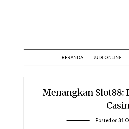
Skip
to
content
BERANDA
JUDI ONLINE
Menangkan Slot88: 
Casi
Posted on
31 O