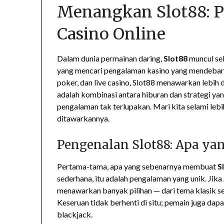
Menangkan Slot88: P
Casino Online
Dalam dunia permainan daring,
Slot88
muncul seb
yang mencari pengalaman kasino yang mendebarka
poker, dan live casino, Slot88 menawarkan lebih
adalah kombinasi antara hiburan dan strategi ya
pengalaman tak terlupakan. Mari kita selami leb
ditawarkannya.
Pengenalan Slot88: Apa y
Pertama-tama, apa yang sebenarnya membuat
S
sederhana, itu adalah pengalaman yang unik. Jik
menawarkan banyak pilihan — dari tema klasik se
Keseruan tidak berhenti di situ; pemain juga da
blackjack.