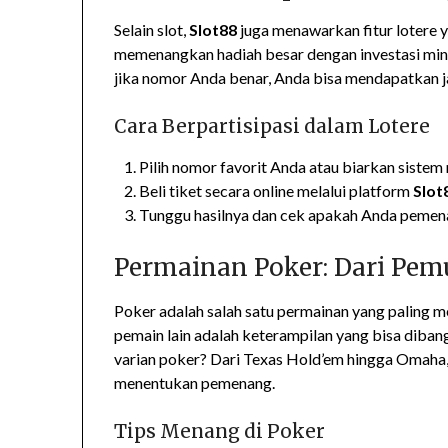
Selain slot,
Slot88
juga menawarkan fitur lotere 
memenangkan hadiah besar dengan investasi mini
jika nomor Anda benar, Anda bisa mendapatkan 
Cara Berpartisipasi dalam Lotere
Pilih nomor favorit Anda atau biarkan sistem
Beli tiket secara online melalui platform
Slot
Tunggu hasilnya dan cek apakah Anda pemen
Permainan Poker: Dari Pem
Poker adalah salah satu permainan yang paling m
pemain lain adalah keterampilan yang bisa diba
varian poker? Dari Texas Hold’em hingga Omaha, 
menentukan pemenang.
Tips Menang di Poker