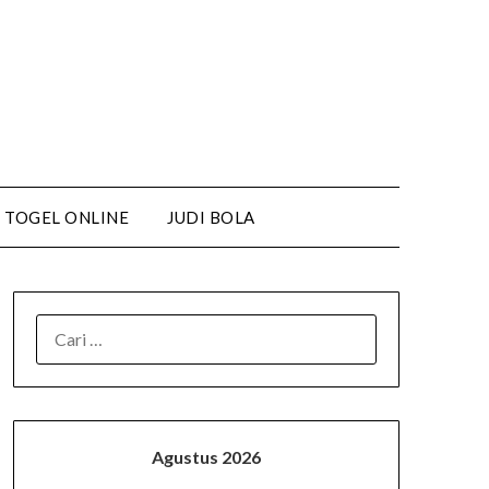
TOGEL ONLINE
JUDI BOLA
CARI
UNTUK:
Agustus 2026