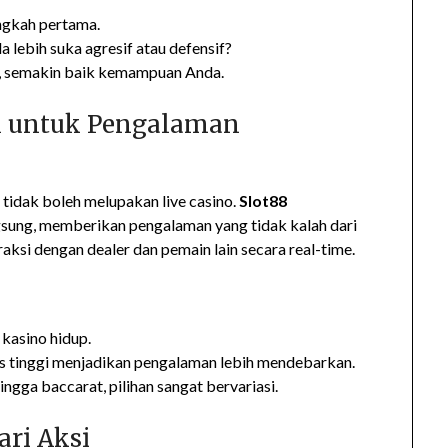
angkah pertama.
 lebih suka agresif atau defensif?
n, semakin baik kemampuan Anda.
ual untuk Pengalaman
a tidak boleh melupakan live casino.
Slot88
sung, memberikan pengalaman yang tidak kalah dari
raksi dengan dealer dan pemain lain secara real-time.
 kasino hidup.
as tinggi menjadikan pengalaman lebih mendebarkan.
hingga baccarat, pilihan sangat bervariasi.
ari Aksi