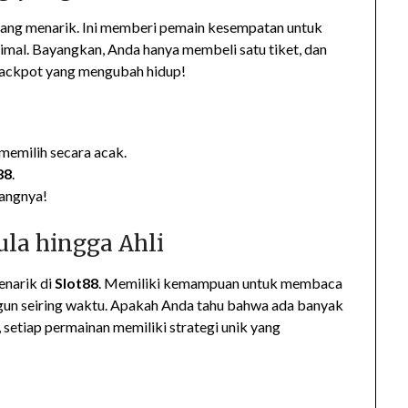
yang menarik. Ini memberi pemain kesempatan untuk
mal. Bayangkan, Anda hanya membeli satu tiket, dan
jackpot yang mengubah hidup!
 memilih secara acak.
88
.
angnya!
ula hingga Ahli
enarik di
Slot88
. Memiliki kemampuan untuk membaca
ngun seiring waktu. Apakah Anda tahu bahwa ada banyak
setiap permainan memiliki strategi unik yang