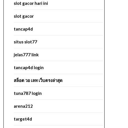
slot gacor hari ini
slot gacor
tancap4d
situs slot77
jelas777 link
tancap4d login
สล็อต วอ เลท เว็บตรงล่าสุด
tuna787 login
arena212
target4d