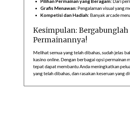
Pilihan Permainan yang Beragam
: Dari pe
Grafis Menawan
: Pengalaman visual yang 
Kompetisi dan Hadiah
: Banyak arcade men
Kesimpulan: Bergabunglah 
Permainannya!
Melihat semua yang telah dibahas, sudah jelas 
kasino online. Dengan berbagai opsi permainan m
tepat dapat membantu Anda meningkatkan peluan
yang telah dibahas, dan rasakan keseruan yang d