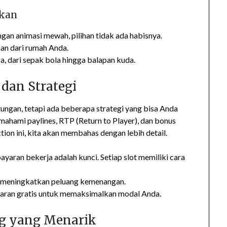
rkan
engan animasi mewah, pilihan tidak ada habisnya.
han dari rumah Anda.
a, dari sepak bola hingga balapan kuda.
 dan Strategi
ngan, tetapi ada beberapa strategi yang bisa Anda
hami paylines, RTP (Return to Player), dan bonus
ion ini, kita akan membahas dengan lebih detail.
aran bekerja adalah kunci. Setiap slot memiliki cara
tuk meningkatkan peluang kemenangan.
aran gratis untuk memaksimalkan modal Anda.
g yang Menarik