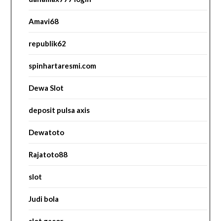
Amavi68
republik62
spinhartaresmi.com
Dewa Slot
deposit pulsa axis
Dewatoto
Rajatoto88
slot
Judi bola