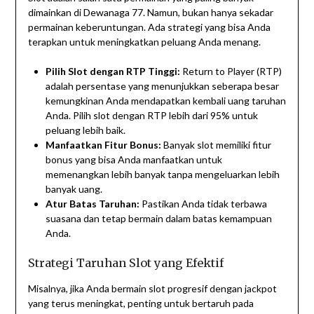
dimainkan di Dewanaga 77. Namun, bukan hanya sekadar
permainan keberuntungan. Ada strategi yang bisa Anda
terapkan untuk meningkatkan peluang Anda menang.
Pilih Slot dengan RTP Tinggi:
Return to Player (RTP)
adalah persentase yang menunjukkan seberapa besar
kemungkinan Anda mendapatkan kembali uang taruhan
Anda. Pilih slot dengan RTP lebih dari 95% untuk
peluang lebih baik.
Manfaatkan Fitur Bonus:
Banyak slot memiliki fitur
bonus yang bisa Anda manfaatkan untuk
memenangkan lebih banyak tanpa mengeluarkan lebih
banyak uang.
Atur Batas Taruhan:
Pastikan Anda tidak terbawa
suasana dan tetap bermain dalam batas kemampuan
Anda.
Strategi Taruhan Slot yang Efektif
Misalnya, jika Anda bermain slot progresif dengan jackpot
yang terus meningkat, penting untuk bertaruh pada