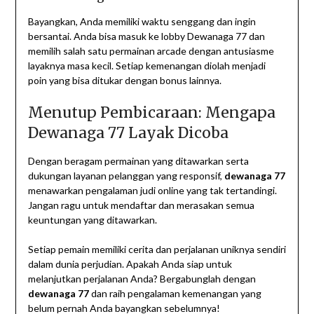
Bayangkan, Anda memiliki waktu senggang dan ingin
bersantai. Anda bisa masuk ke lobby Dewanaga 77 dan
memilih salah satu permainan arcade dengan antusiasme
layaknya masa kecil. Setiap kemenangan diolah menjadi
poin yang bisa ditukar dengan bonus lainnya.
Menutup Pembicaraan: Mengapa
Dewanaga 77 Layak Dicoba
Dengan beragam permainan yang ditawarkan serta
dukungan layanan pelanggan yang responsif,
dewanaga 77
menawarkan pengalaman judi online yang tak tertandingi.
Jangan ragu untuk mendaftar dan merasakan semua
keuntungan yang ditawarkan.
Setiap pemain memiliki cerita dan perjalanan uniknya sendiri
dalam dunia perjudian. Apakah Anda siap untuk
melanjutkan perjalanan Anda? Bergabunglah dengan
dewanaga 77
dan raih pengalaman kemenangan yang
belum pernah Anda bayangkan sebelumnya!