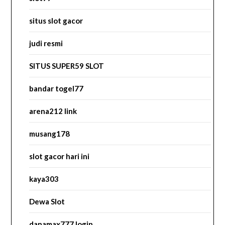
situs slot gacor
judi resmi
SITUS SUPER59 SLOT
bandar togel77
arena212 link
musang178
slot gacor hari ini
kaya303
Dewa Slot
danamax777 login