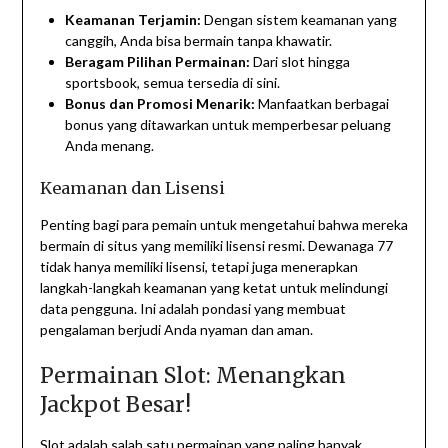
Keamanan Terjamin:
Dengan sistem keamanan yang
canggih, Anda bisa bermain tanpa khawatir.
Beragam Pilihan Permainan:
Dari slot hingga
sportsbook, semua tersedia di sini.
Bonus dan Promosi Menarik:
Manfaatkan berbagai
bonus yang ditawarkan untuk memperbesar peluang
Anda menang.
Keamanan dan Lisensi
Penting bagi para pemain untuk mengetahui bahwa mereka
bermain di situs yang memiliki lisensi resmi. Dewanaga 77
tidak hanya memiliki lisensi, tetapi juga menerapkan
langkah-langkah keamanan yang ketat untuk melindungi
data pengguna. Ini adalah pondasi yang membuat
pengalaman berjudi Anda nyaman dan aman.
Permainan Slot: Menangkan
Jackpot Besar!
Slot adalah salah satu permainan yang paling banyak