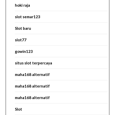
hoki raja
slot semar123
Slot baru
slot77
gowin123
situs slot terpercaya
maha168 alternatif
maha168 alternatif
maha168 alternatif
Slot