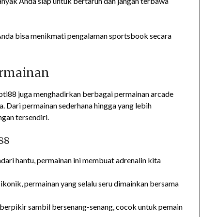
nyak Anda siap untuk bertaruh dan jangan terbawa
Anda bisa menikmati pengalaman sportsbook secara
ermainan
ipti88 juga menghadirkan berbagai permainan arcade
. Dari permainan sederhana hingga yang lebih
gan tersendiri.
88
ri hantu, permainan ini membuat adrenalin kita
ikonik, permainan yang selalu seru dimainkan bersama
rpikir sambil bersenang-senang, cocok untuk pemain