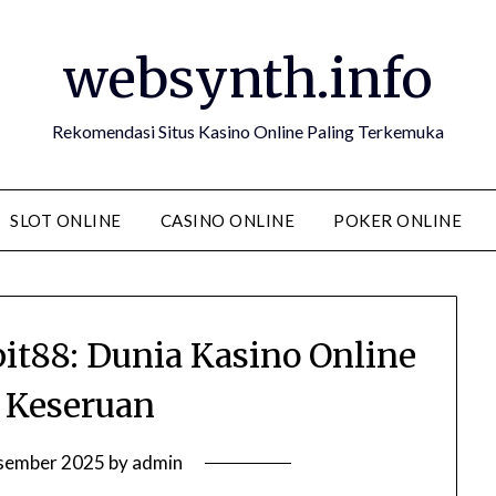
websynth.info
Rekomendasi Situs Kasino Online Paling Terkemuka
SLOT ONLINE
CASINO ONLINE
POKER ONLINE
t88: Dunia Kasino Online
 Keseruan
sember 2025
by
admin