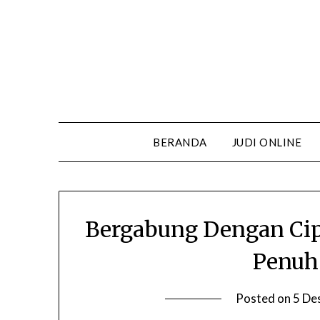
Skip
to
content
BERANDA
JUDI ONLINE
Bergabung Dengan Cipi
Penuh
Posted on
5 De