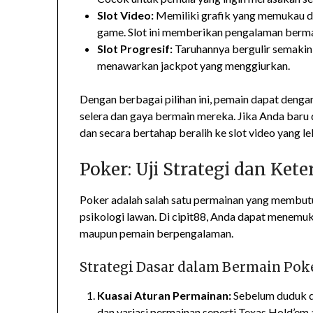
Slot Video:
Memiliki grafik yang memukau dan
game. Slot ini memberikan pengalaman berma
Slot Progresif:
Taruhannya bergulir semakin
menawarkan jackpot yang menggiurkan.
Dengan berbagai pilihan ini, pemain dapat deng
selera dan gaya bermain mereka. Jika Anda baru d
dan secara bertahap beralih ke slot video yang l
Poker: Uji Strategi dan Ke
Poker adalah salah satu permainan yang membut
psikologi lawan. Di cipit88, Anda dapat menemuk
maupun pemain berpengalaman.
Strategi Dasar dalam Bermain Pok
Kuasai Aturan Permainan:
Sebelum duduk d
dan variasi permainan seperti Texas Hold’em