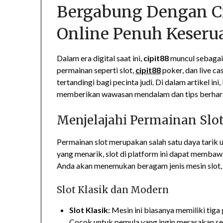
Bergabung Dengan Ci
Online Penuh Keseru
Dalam era digital saat ini,
cipit88
muncul sebagai 
permainan seperti slot,
cipit88
poker, dan live c
tertandingi bagi pecinta judi. Di dalam artikel ini
memberikan wawasan mendalam dan tips berhar
Menjelajahi Permainan Slot 
Permainan slot merupakan salah satu daya tarik
yang menarik, slot di platform ini dapat memba
Anda akan menemukan beragam jenis mesin slot, 
Slot Klasik dan Modern
Slot Klasik:
Mesin ini biasanya memiliki tiga
Cocok untuk pemula yang ingin merasakan se