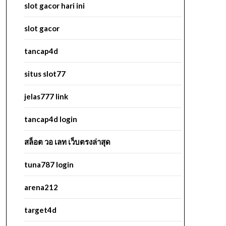
slot gacor hari ini
slot gacor
tancap4d
situs slot77
jelas777 link
tancap4d login
สล็อต วอ เลท เว็บตรงล่าสุด
tuna787 login
arena212
target4d