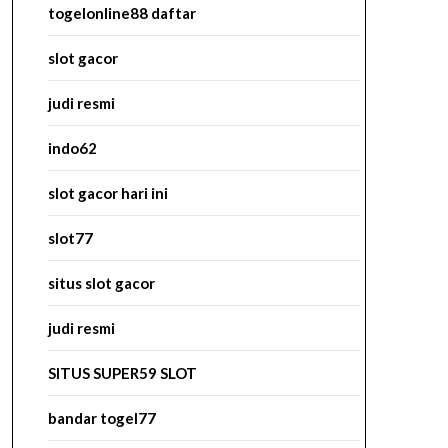
togelonline88 daftar
slot gacor
judi resmi
indo62
slot gacor hari ini
slot77
situs slot gacor
judi resmi
SITUS SUPER59 SLOT
bandar togel77