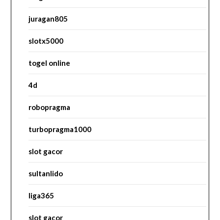
juragan805
slotx5000
togel online
4d
robopragma
turbopragma1000
slot gacor
sultanlido
liga365
slot gacor