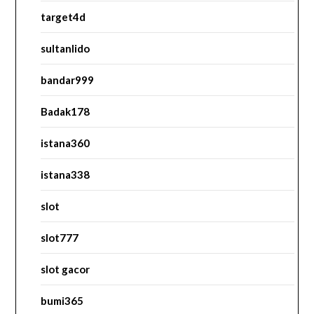
target4d
sultanlido
bandar999
Badak178
istana360
istana338
slot
slot777
slot gacor
bumi365