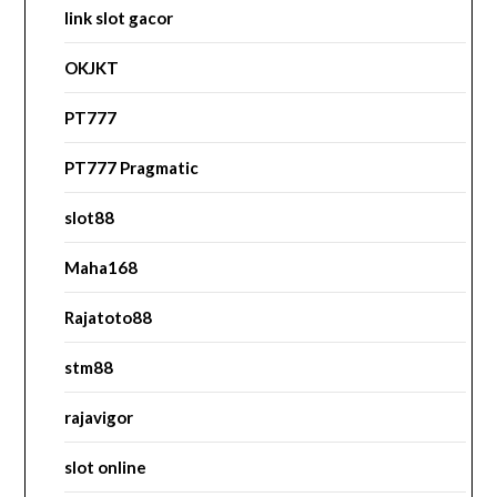
link slot gacor
OKJKT
PT777
PT777 Pragmatic
slot88
Maha168
Rajatoto88
stm88
rajavigor
slot online