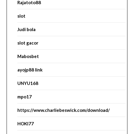
Rajatoto88
slot
Judi bola
slot gacor
Mabosbet
ayojp88 link
UNYU168
mpo17
https://www.charliebeswick.com/download/
HOKI77