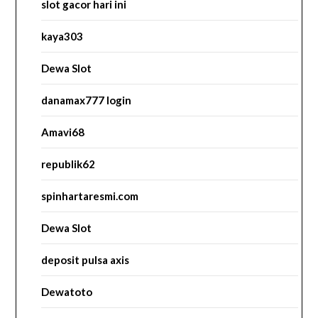
slot gacor hari ini
kaya303
Dewa Slot
danamax777 login
Amavi68
republik62
spinhartaresmi.com
Dewa Slot
deposit pulsa axis
Dewatoto