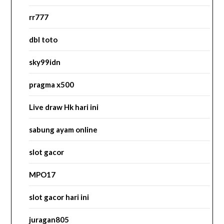
rr777
dbl toto
sky99idn
pragma x500
Live draw Hk hari ini
sabung ayam online
slot gacor
MPO17
slot gacor hari ini
juragan805