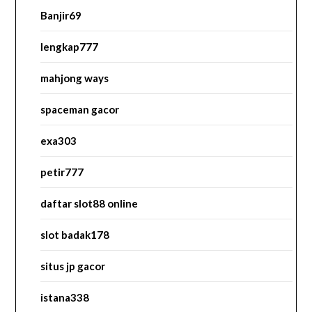
Banjir69
lengkap777
mahjong ways
spaceman gacor
exa303
petir777
daftar slot88 online
slot badak178
situs jp gacor
istana338