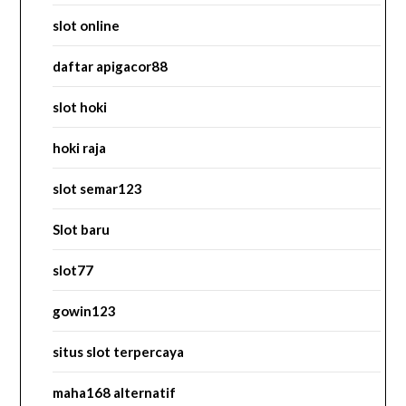
slot online
daftar apigacor88
slot hoki
hoki raja
slot semar123
Slot baru
slot77
gowin123
situs slot terpercaya
maha168 alternatif