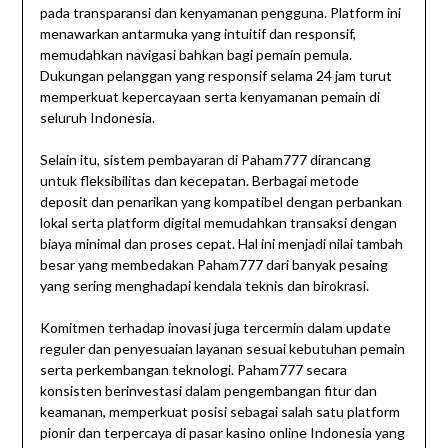
pada transparansi dan kenyamanan pengguna. Platform ini
menawarkan antarmuka yang intuitif dan responsif,
memudahkan navigasi bahkan bagi pemain pemula.
Dukungan pelanggan yang responsif selama 24 jam turut
memperkuat kepercayaan serta kenyamanan pemain di
seluruh Indonesia.
Selain itu, sistem pembayaran di Paham777 dirancang
untuk fleksibilitas dan kecepatan. Berbagai metode
deposit dan penarikan yang kompatibel dengan perbankan
lokal serta platform digital memudahkan transaksi dengan
biaya minimal dan proses cepat. Hal ini menjadi nilai tambah
besar yang membedakan Paham777 dari banyak pesaing
yang sering menghadapi kendala teknis dan birokrasi.
Komitmen terhadap inovasi juga tercermin dalam update
reguler dan penyesuaian layanan sesuai kebutuhan pemain
serta perkembangan teknologi. Paham777 secara
konsisten berinvestasi dalam pengembangan fitur dan
keamanan, memperkuat posisi sebagai salah satu platform
pionir dan terpercaya di pasar kasino online Indonesia yang