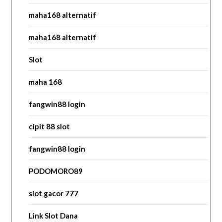
maha168 alternatif
maha168 alternatif
Slot
maha 168
fangwin88 login
cipit 88 slot
fangwin88 login
PODOMORO89
slot gacor 777
Link Slot Dana