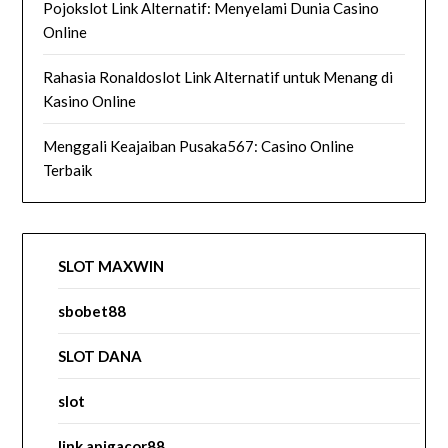
Pojokslot Link Alternatif: Menyelami Dunia Casino
Online
Rahasia Ronaldoslot Link Alternatif untuk Menang di
Kasino Online
Menggali Keajaiban Pusaka567: Casino Online
Terbaik
SLOT MAXWIN
sbobet88
SLOT DANA
slot
link apigacor88