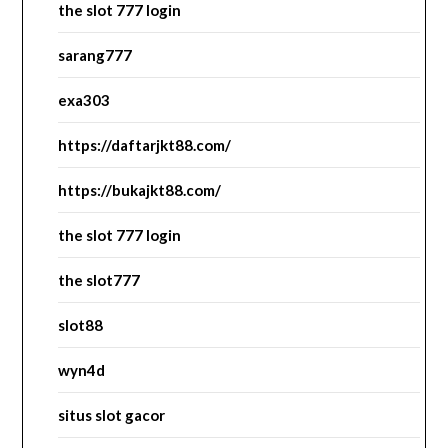
the slot 777 login
sarang777
exa303
https://daftarjkt88.com/
https://bukajkt88.com/
the slot 777 login
the slot777
slot88
wyn4d
situs slot gacor