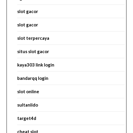
slot gacor
slot gacor
slot terpercaya
situs slot gacor
kaya303 link login
bandarqq login
slot online
sultanlido
target4d
cheat slot