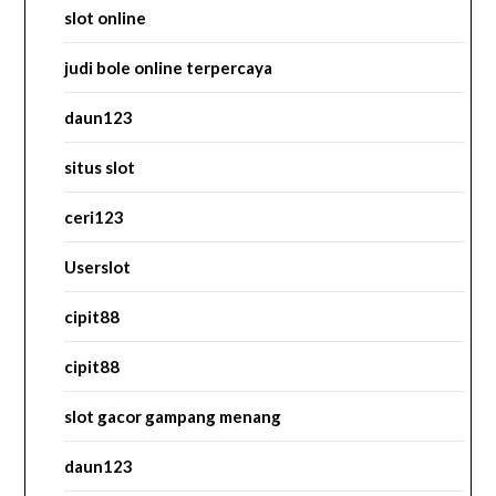
slot online
judi bole online terpercaya
daun123
situs slot
ceri123
Userslot
cipit88
cipit88
slot gacor gampang menang
daun123