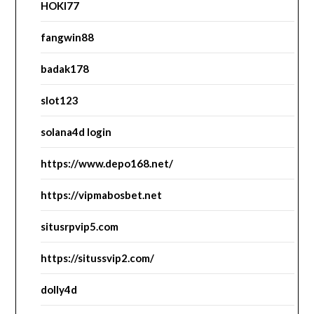
HOKI77
fangwin88
badak178
slot123
solana4d login
https://www.depo168.net/
https://vipmabosbet.net
situsrpvip5.com
https://situssvip2.com/
dolly4d