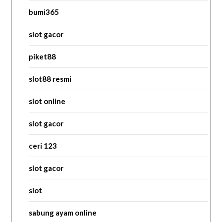
bumi365
slot gacor
piket88
slot88 resmi
slot online
slot gacor
ceri 123
slot gacor
slot
sabung ayam online